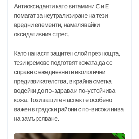
Антиоксиданти като витамини C и E
помагат за неутрализиране на тези
вредни елементи, намалявайки
оксидативния стрес.
Като нанасят защитен слой през нощта,
тези кремове подготвят кожата да се
справи с ежедневните екологични
предизвикателства, в крайна сметка
водейки до по-здрава и по-устойчива
кожа. Този защитен аспект е особено
важен в градски райони с по-високи нива
на замърсяване.