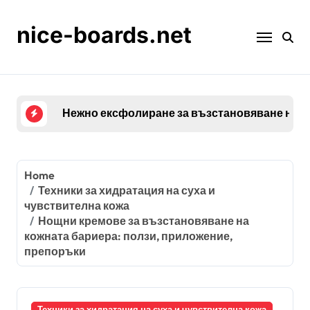
Skip
to
nice-boards.net
content
Нежно ексфолиране за възстановяване на ко
Home
Техники за хидратация на суха и
чувствителна кожа
Нощни кремове за възстановяване на
кожната бариера: ползи, приложение,
препоръки
Техники за хидратация на суха и чувствителна кожа