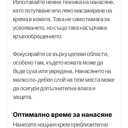
Използвайте нежна техника на нанасяне,
като потупване или леко масажиране на
крема в кожата. Това не само помага за
усвояването, но също така насърчава
кръвообращението.
Фокусирайте се върху целеви области,
особено там, където кожата може да
бъде суха или увредена. Нанасянето на
малко по-дебел слой на тези места може
да осигури допълнителна влага и
защита.
Оптимално време за нанасяне
Нанесете нощния крем приблизително