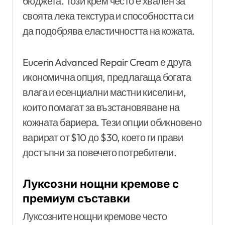
бюджета. Този крем често е хвален за
своята лека текстура и способността си
да подобрява еластичността на кожата.
Eucerin Advanced Repair Cream е друга
икономична опция, предлагаща богата
влага и есенциални мастни киселини,
които помагат за възстановяване на
кожната бариера. Тези опции обикновено
варират от $10 до $30, което ги прави
достъпни за повечето потребители.
Луксозни нощни кремове с
премиум съставки
Луксозните нощни кремове често