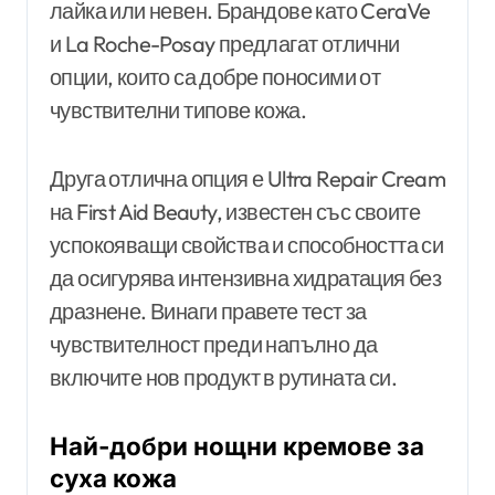
лайка или невен. Брандове като CeraVe
и La Roche-Posay предлагат отлични
опции, които са добре поносими от
чувствителни типове кожа.
Друга отлична опция е Ultra Repair Cream
на First Aid Beauty, известен със своите
успокояващи свойства и способността си
да осигурява интензивна хидратация без
дразнене. Винаги правете тест за
чувствителност преди напълно да
включите нов продукт в рутината си.
Най-добри нощни кремове за
суха кожа