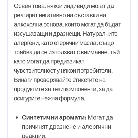
Освен това, някои индивиди могат да
реагират негативно на съставки на
алкохолна основа, които могат да бъдат
изсушаващи и дразнещи. Натуралните
алергени, като етерични масла, също
трябва да се използват с внимание, тъй
като могат да предизвикат
чувствителност у някои потребители.
Винаги проверявайте етикетите на
продуктите за тези компоненти, за да
осигурите нежна формула.
Синтетични аромати:
Могат да
причинят дразнене и алергични
реакции.