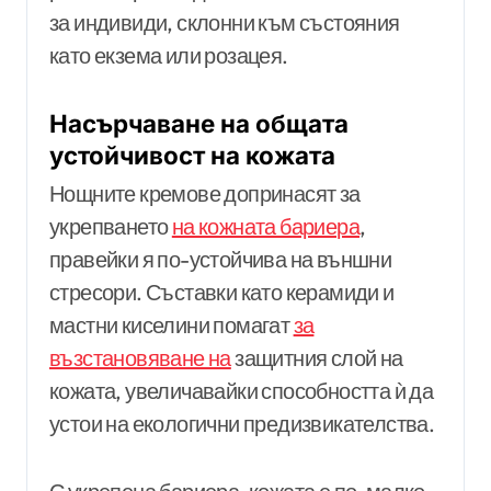
за индивиди, склонни към състояния
като екзема или розацея.
Насърчаване на общата
устойчивост на кожата
Нощните кремове допринасят за
укрепването
на кожната бариера
,
правейки я по-устойчива на външни
стресори. Съставки като керамиди и
мастни киселини помагат
за
възстановяване на
защитния слой на
кожата, увеличавайки способността ѝ да
устои на екологични предизвикателства.