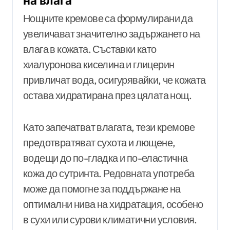
на влага
Нощните кремове са формулирани да
увеличават значително задържането на
влага в кожата. Съставки като
хиалуронова киселина и глицерин
привличат вода, осигурявайки, че кожата
остава хидратирана през цялата нощ.
Като запечатват влагата, тези кремове
предотвратяват сухота и лющене,
водещи до по-гладка и по-еластична
кожа до сутринта. Редовната употреба
може да помогне за поддържане на
оптимални нива на хидратация, особено
в сухи или сурови климатични условия.