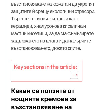
възстановяване на кожата и да укрепят
защитите ѝ срещу екологични стресори.
Търсете ключови съставки като
керамиди, хиалуронова киселина и
мастни киселини, за да максимизирате
задържането на влага и да насърчите
възстановяването, докато спите.
Key sections in the article:
Какви са ползите от
нощните кремове за
възстановяване на