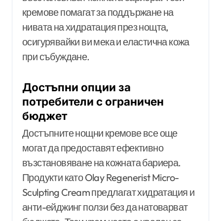
кремове помагат за поддържане на
нивата на хидратация през нощта,
осигурявайки ви мека и еластична кожа
при събуждане.
Достъпни опции за
потребители с ограничен
бюджет
Достъпните нощни кремове все още
могат да предоставят ефективно
възстановяване на кожната бариера.
Продукти като Olay Regenerist Micro-
Sculpting Cream предлагат хидратация и
анти-ейджинг ползи без да натоварват