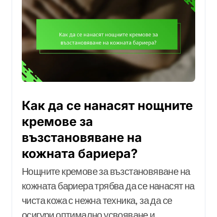
Как да се нанасят нощните
кремове за
възстановяване на
кожната бариера?
Нощните кремове за възстановяване на
кожната бариера трябва да се нанасят на
чиста кожа с нежна техника, за да се
осигури оптимално усвояване и