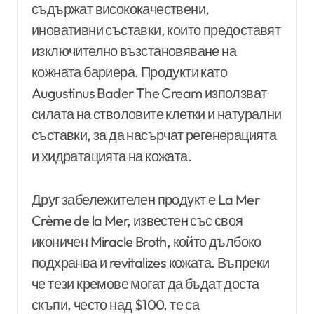
съдържат висококачествени,
иновативни съставки, които предоставят
изключително възстановяване на
кожната бариера. Продукти като
Augustinus Bader The Cream използват
силата на стволовите клетки и натурални
съставки, за да насърчат регенерацията
и хидратацията на кожата.
Друг забележителен продукт е La Mer
Crème de la Mer, известен със своя
иконичен Miracle Broth, който дълбоко
подхранва и revitalizes кожата. Въпреки
че тези кремове могат да бъдат доста
скъпи, често над $100, те са