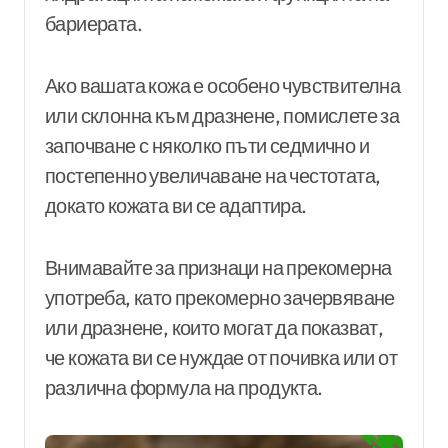
бариерата.
Ако вашата кожа е особено чувствителна
или склонна към дразнене, помислете за
започване с няколко пъти седмично и
постепенно увеличаване на честотата,
докато кожата ви се адаптира.
Внимавайте за признаци на прекомерна
употреба, като прекомерно зачервяване
или дразнене, които могат да показват,
че кожата ви се нуждае от почивка или от
различна формула на продукта.