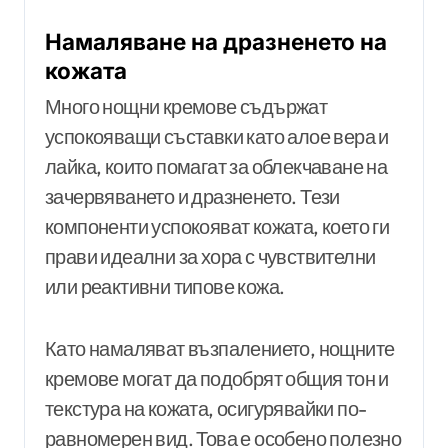
Намаляване на дразненето на
кожата
Много нощни кремове съдържат
успокояващи съставки като алое вера и
лайка, които помагат за облекчаване на
зачервяването и дразненето. Тези
компоненти успокояват кожата, което ги
прави идеални за хора с чувствителни
или реактивни типове кожа.
Като намаляват възпалението, нощните
кремове могат да подобрят общия тон и
текстура на кожата, осигурявайки по-
равномерен вид. Това е особено полезно