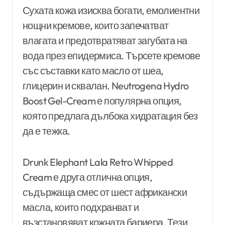
Сухата кожа изисква богати, емолиентни
нощни кремове, които запечатват
влагата и предотвратяват загубата на
вода през епидермиса. Търсете кремове
със съставки като масло от шеа,
глицерин и сквалан. Neutrogena Hydro
Boost Gel-Cream е популярна опция,
която предлага дълбока хидратация без
да е тежка.
Drunk Elephant Lala Retro Whipped
Cream е друга отлична опция,
съдържаща смес от шест африкански
масла, които подхранват и
възстановяват кожната бариера. Тези