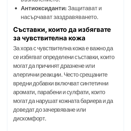
Антиоксиданти:
Защитават и
насърчават заздравяването.
Съставки, които да избягвате
за чувствителна кожа
За хора с чувствителна кожа е важно да
се избягват определени съставки, които
могат да причинят дразнене или
алергични реакции. Често срещаните
вредни добавки включват синтетични
аромати, парабени и сулфати, които
могат да нарушат кожната бариера и да
доведат до зачервяване или
дискомфорт.