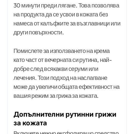
30 минути преди лягане. Това позволява
на продукта да се усвои в кожата без
намеса от калъфките за възглавници или
други повърхности.
Помислете за използването на крема
като част от вечерната си рутина, най-
добре след всякакви серуми или
лечения. Този подход на наслагване
може да увеличи общата ефективност на
вашия режим за грижа за кожата.
Допълнителни рутинни грижи
за кожата
Включете нежно ексфолиращо средство