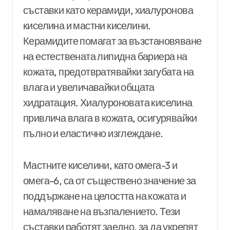
съставки като керамиди, хиалуронова
киселина и мастни киселини.
Керамидите помагат за възстановяване
на естествената липидна бариера на
кожата, предотвратявайки загубата на
влага и увеличавайки общата
хидратация. Хиалуроновата киселина
привлича влага в кожата, осигурявайки
пълно и еластично изглеждане.
Мастните киселини, като омега-3 и
омега-6, са от съществено значение за
поддържане на целостта на кожата и
намаляване на възпалението. Тези
съставки работят заедно, за да укрепят