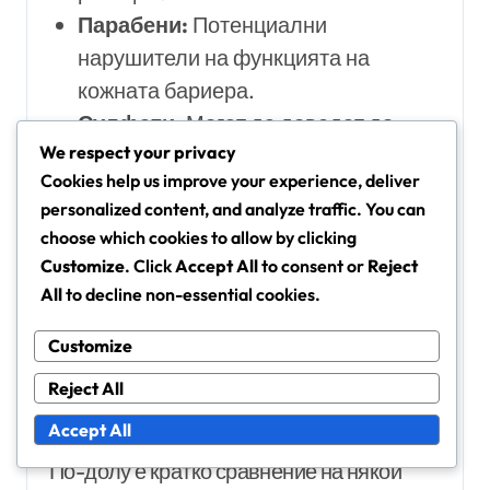
Парабени:
Потенциални
нарушители на функцията на
кожната бариера.
Сулфати:
Могат да доведат до
We respect your privacy
сухота и дразнене.
Cookies help us improve your experience, deliver
Алкохоли:
Могат да бъдат
personalized content, and analyze traffic. You can
изсушаващи и дразнещи.
choose which cookies to allow by clicking
Сравнителна ефективност на
Customize
. Click
Accept All
to consent or
Reject
All
to decline non-essential cookies.
популярни съставки
Когато сравнявате ефективността на
Customize
популярни съставки в нощните кремове,
Reject All
е важно да се вземат предвид техните
Accept All
специфични ползи и как работят заедно.
По-долу е кратко сравнение на някои