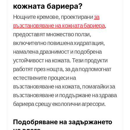
кожната бариера?
Нощните кремове, проектирани
за
възстановяване на кожната бариера
,
предоставят множество ползи,
включително повишена хидратация,
намалена дразнимост и подобрена
устойчивост на кожата. Тези продукти
работят през нощта, за да подпомогнат
естествените процеси на
възстановяване на кожата, помагайки за
възстановяване и поддържане на здрава
бариера срещу екологични агресори.
Подобряване на задържането