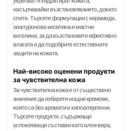
укрепват и хидратират кожата,
насърчавайки възстановяването, докато
спите. Търсете формулации с керамиди,
хиалуронова киселина и мастни
киселини, за да възстановите ефективно
влагата и да подобрите естествените
защити на кожата.
Най-високо оценени продукти
за чувствителна кожа
За чувствителна кожа е от съществено
значение да изберете нощни кремове,
които са без аромати и хипоалергенни.
Търсете продукти, съдържащи
успокояващи съставки като алое вера,