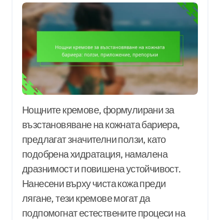
Нощните кремове, формулирани за
възстановяване на кожната бариера,
предлагат значителни ползи, като
подобрена хидратация, намалена
дразнимост и повишена устойчивост.
Нанесени върху чиста кожа преди
лягане, тези кремове могат да
подпомогнат естествените процеси на