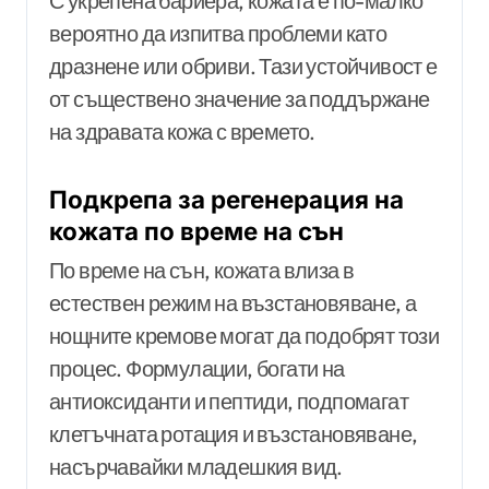
С укрепена бариера, кожата е по-малко
вероятно да изпитва проблеми като
дразнене или обриви. Тази устойчивост е
от съществено значение за поддържане
на здравата кожа с времето.
Подкрепа за регенерация на
кожата по време на сън
По време на сън, кожата влиза в
естествен режим на възстановяване, а
нощните кремове могат да подобрят този
процес. Формулации, богати на
антиоксиданти и пептиди, подпомагат
клетъчната ротация и възстановяване,
насърчавайки младешкия вид.